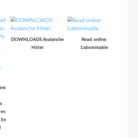
DOWNLOADS Avalanche
Read online:
Hôtel
L'abominable
ans
s
res
 by
d