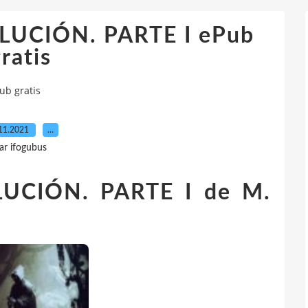
UCIÓN. PARTE I ePub
ratis
b gratis
11.2021
…
ar ifogubus
UCIÓN. PARTE I de M.