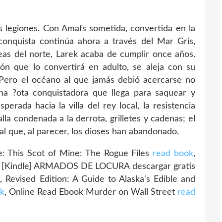
sus legiones. Con Amafs sometida, convertida en la
conquista continúa ahora a través del Mar Gris,
ldeas del norte, Larek acaba de cumplir once años.
ón que lo convertirá en adulto, se aleja con su
. Pero el océano al que jamás debió acercarse no
una ?ota conquistadora que llega para saquear y
erada hacia la villa del rey local, la resistencia
lla condenada a la derrota, grilletes y cadenas; el
al que, al parecer, los dioses han abandonado.
 This Scot of Mine: The Rogue Files
read book
,
, [Kindle] ARMADOS DE LOCURA descargar gratis
, Revised Edition: A Guide to Alaska's Edible and
nk
, Online Read Ebook Murder on Wall Street
read